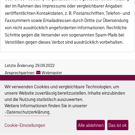
der im Rahmen des Impressums oder vergleichbarer Angaben
veröffentlichten Kontaktdaten, z. B. Postanschriften, Telefon- und
Faxnummern sowie Emailadressen durch Dritte zur Übersendung
von nicht ausdrücklich angeforderten Informationen. Rechtliche
Schritte gegen die Versender von sogenannten Spam-Mails bei
Verstößen gegen dieses Verbot sind ausdrücklich vorbehalten.
Letzte Änderung: 29.09.2022
Ansprechpartner:
Webmaster
Impressum
Wir verwenden Cookies und vergleichbare Technologien, um
unsere Website zuverlässig bereitzustellen, Inhalte einzubinden
Datenschutz
und die Nutzung statistisch auszuwerten.
Weitere Informationen finden Sie in unserer
Barrierefreiheit
Datenschutzerklärung
.
Cookie-Einstellungen
Cookie-Einstellungen
Alle ablehnen
Das ist ok
Sitemap